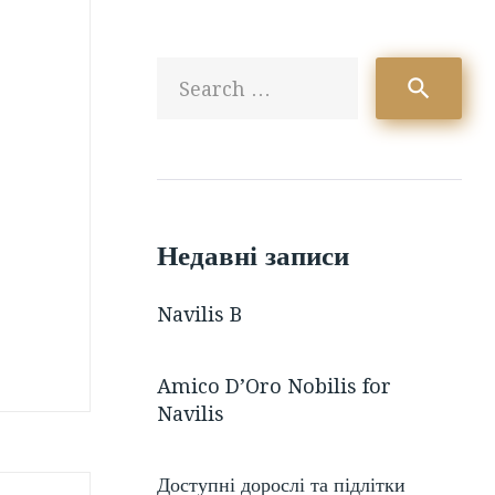
Sea
search
for:
Недавні записи
Navilis B
Amico D’Oro Nobilis for
Navilis
Доступні дорослі та підлітки