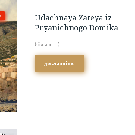
Udachnaya Zateya iz
а
Pryanichnogo Domika
(більше…)
докладніше