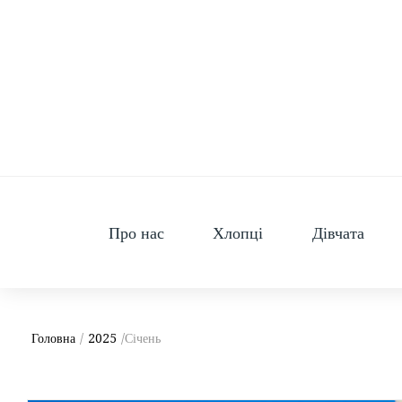
Skip
to
content
Про нас
Хлопці
Дівчата
Головна
/
2025
/Січень