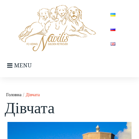
Skip
to
content
MENU
Головна
/
Дівчата
Дівчата
Дівчата