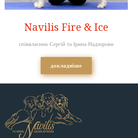
Navilis Fire & Ice
співвласник Сергій та Ірина Надзорови
докладніше