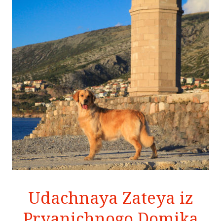
Udachnaya Zateya iz
Pryanichnogo Domika