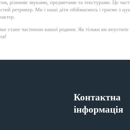
ом, різними звуками, предметами та текстурами. Це част
тий ретривер. Ми і наші діти обіймаємось і граємо з цуц
рактер.
ке стане частиною вашої родини. Як тільки ви впустите з
тя!
Контактна
інформація