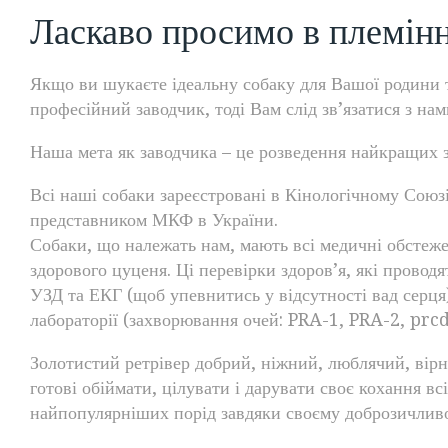
Ласкаво просимо в племінн
Якщо ви шукаєте ідеальну собаку для Вашої родини т
професійний заводчик, тоді Вам слід зв’язатися з на
Наша мета як заводчика – це розведення найкращих з
Всі наші собаки зареєстровані в Кінологічному Союзі
представником МКФ в України.
Собаки, що належать нам, мають всі медичні обстеж
здорового цуценя. Ці перевірки здоров’я, які проводя
УЗД та ЕКГ (щоб упевнитись у відсутності вад серця)
лабораторії (захворювання очей: PRA-1, PRA-2, prcd-
Золотистий ретрівер добрий, ніжний, люблячий, вір
готові обіймати, цілувати і дарувати своє кохання вс
найпопулярніших порід завдяки своєму доброзичливому