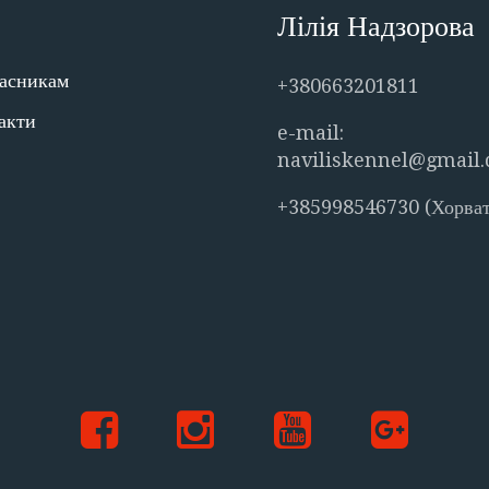
Лілія Надзорова
асникам
+380663201811
акти
e-mail:
naviliskennel@gmail
+385998546730 (Хорват