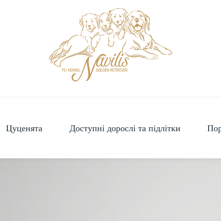
Цуценята
Доступні дорослі та підлітки
Пор