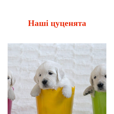
Наші цуценята