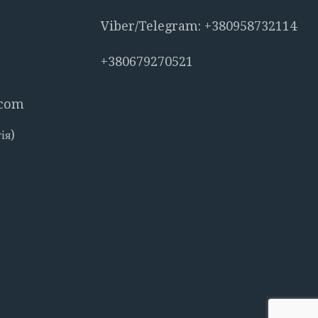
Viber/Telegram: +380958732114
+380679270521
.com
ія)