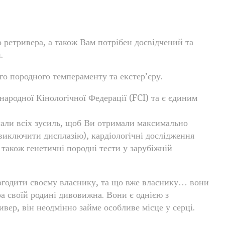
 ретривера, а також Вам потрібен досвідчений та
.
го породного темпераменту та екстер’єру.
народної Кінологічної Федерації (FCI) та є єдиним
лали всіх зусиль, щоб Ви отримали максимально
б виключити дисплазію), кардіологічні дослідження
також генетичні породні тести у зарубіжній
догодити своєму власнику, та що вже власнику… вони
ра своїй родині дивовижна. Вони є однією з
вер, він неодмінно займе особливе місце у серці.