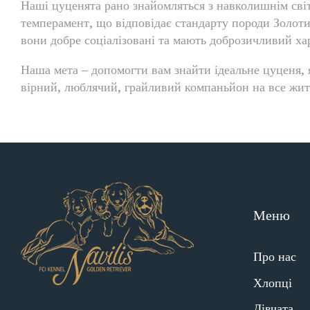
Наші цуценята рано знайомляться з навколишнім світ
темперамент, що відповідає стандарту породи Золотис
вони добре соціалізовані та мають доброзичливий ха
Наша мета – допомогти вам знайти ідеальне цуценя, я
вірний, люблячий, грайливий компаньйон на все жит
Меню
Про нас
Хлопці
Дівчата