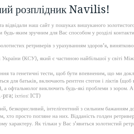
ий розплідник Navilis!
а відвідали наш сайт у пошуках вишуканого золотистого
ми будь-яким зручним для Вас способом у розділі контакти
олотистих ретриверів з урахуванням здоров’я, винятково
 України (КСУ), який є частиною найбільшої у світі Між
ення та генетичні тести, щоб бути впевненим, що ми док
ться для батьків, включають рентген стегон і ліктів (що
, а офтальмолог виключить будь-які проблеми з зором. А 
pra; іхтіоз: ICT)
ний, безкорисливий, інтелігентний з сильним бажанням 
ім, хто просто погляне на них. Відданість голден ретриве
 характеру. Як тільки у Вас з’явиться золотистий ретри