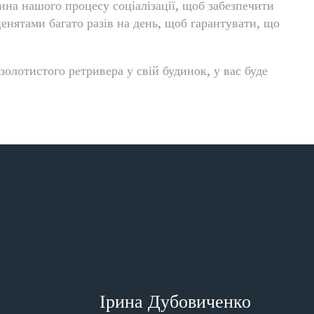
ина нашого процесу соціалізації, щоб забезпечити
енятами багато разів на день, щоб гарантувати, що
олотистого ретривера у свій будинок, у вас буде
Ірина Дубовиченко