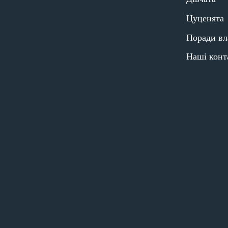
Цуценята
Поради вл
Наші конт