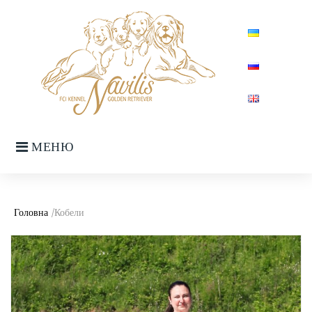
Skip
to
content
МЕНЮ
Головна
/Кобели
Рубрика:
Кобели