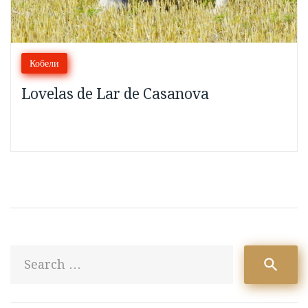
Кобели
Lovelas de Lar de Casanova
S
search
fo